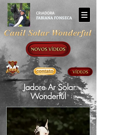
CRIADORA
FABIANA FONSECA
Jadore Ar Solar
Wonderful