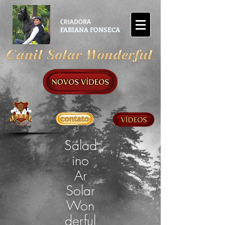
CRIADORA
FABIANA FONSECA
Salad
ino
Ar
Solar
Won
derful